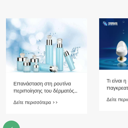
0 εξομολόγηση σεζόν 丨
στε έτοιμοι να
ομολογηθείτε στο πετσί
ίτε περισσότερα >>
ς;
Ceramides: Your 
Guardian
Δείτε περισσότερα 