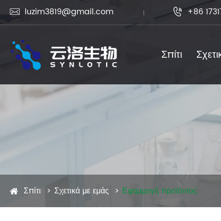
luzim3819@gmail.com
+86 1731


Σπίτι
Σχετι
Σπίτι
Σχετικά με εμάς
Εφαρμογή προϊόντος