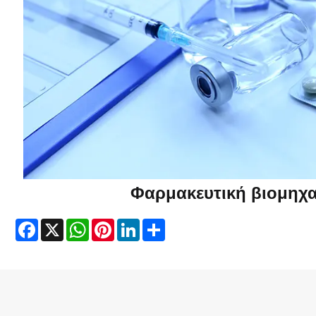
Φαρμακευτική βιομηχα
Facebook
X
WhatsApp
Pinterest
LinkedIn
Share