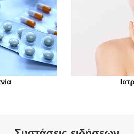
νία
Ιατ
Συστάσεις ειδήσεων