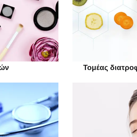
κών
Τομέας διατροφ