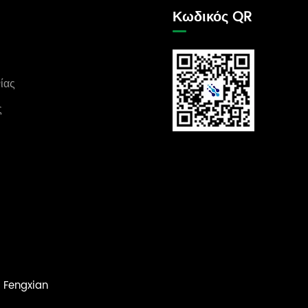
Κωδικός QR
ίας
ς
 Fengxian