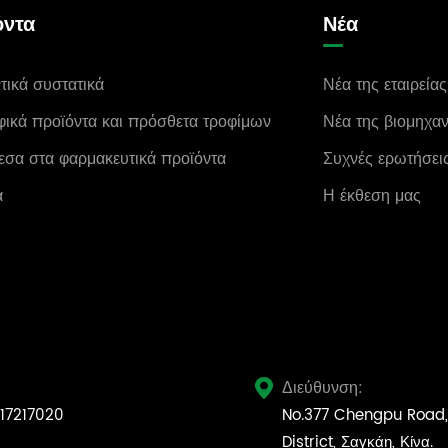
όντα
Νέα
τικά συστατικά
Νέα της εταιρείας
φικά προϊόντα και πρόσθετα τροφίμων
Νέα της βιομηχαν
εσα στα φαρμακευτικά προϊόντα
Συχνές ερωτήσει
α
Η έκθεση μας
Διεύθυνση:

17217020
No.377 Chengpu Road,
District, Σαγκάη, Κίνα.