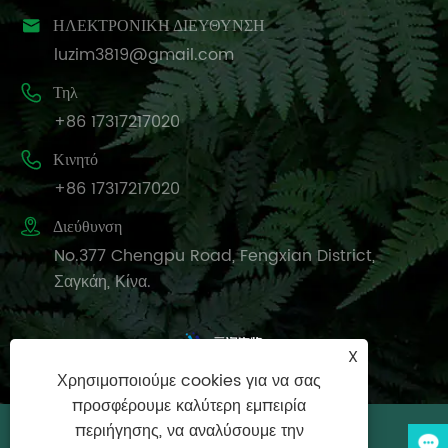

ΗΛΕΚΤΡΟΝΙΚΗ ΔΙΕΥΘΥΝΣΗ
luzim3819@gmail.com

Τηλ
+86 17317217020

Κινητό
+86 17317217020

Διεύθυνση
No.377 Chengpu Road, Fengxian District,
Σαγκάη, Κίνα.
X
Χρησιμοποιούμε cookies για να σας
προσφέρουμε καλύτερη εμπειρία
περιήγησης, να αναλύσουμε την
Πνευματικά δικαιώματα © 2025 Synlotic